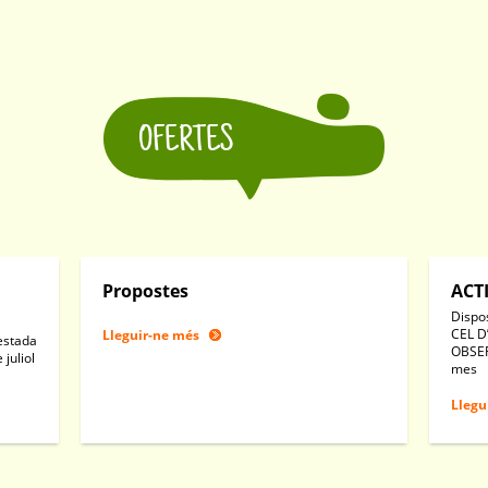
OFERTES
Propostes
ACT
Dispo
CEL D
Lleguir-ne més
(estada
OBSER
 juliol
mes
Llegu