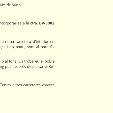
 Km de Súria.
corporar-se a la ctra.
BV-3002
en una carretera d’interior en
ges i no patiu, som al paradís.
.
o al fons. Us trobareu el poble
ping poc després de passar el Km
Tenim altres carreteres d’accés