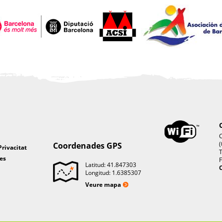
C
(
Coordenades GPS
Privacitat
T
es
F
Latitud: 41.847303
C
Longitud: 1.6385307
Veure mapa