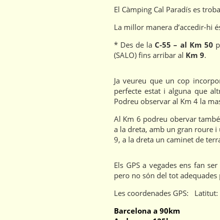
El Càmping Cal Paradís es troba
La millor manera d’accedir-hi é
* Des de la
C-55 – al Km 50
p
(SALO) fins arribar al
Km 9
.
Ja veureu que un cop incorpor
perfecte estat i alguna que al
Podreu observar al Km 4 la masi
Al Km 6 podreu obervar també u
a la dreta, amb un gran roure i
9, a la dreta un caminet de terra
Els GPS a vegades ens fan ser 
pero no són del tot adequades 
Les coordenades GPS: Latitut
Barcelona a 90km