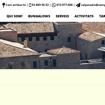
Com arribar-hi
|
93 869 56 52 |
673.977.606 |
calparadis@camp
QUI SOM!
BUNGALOWS
SERVEIS
ACTIVITATS
TAR