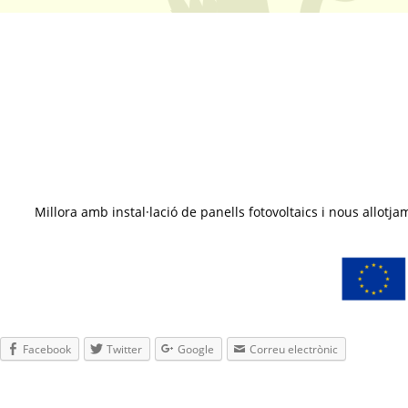
Millora amb instal·lació de panells fotovoltaics i nous all
Facebook
Twitter
Google
Correu electrònic