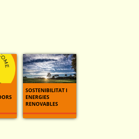
SOSTENIBILITAT I
DORS
ENERGIES
RENOVABLES