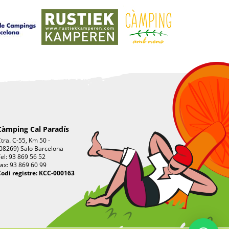
Càmping Cal Paradís
tra. C-55, Km 50 -
08269) Salo Barcelona
el: 93 869 56 52
ax: 93 869 60 99
odi registre: KCC-000163