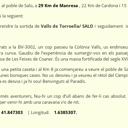
 al poble de Salo, a
29 Km de Manresa
, 22 Km de Cardona i 15
s la següent:
rendre la sortida de
Valls de Torroella/ SALO
i seguidament in
ats a la BV-3002, un cop passeu la Colònia Valls, us endinseu 
tra curva. Gaudiu de l’experiència de sumergir-vos en els paisat
a de Les Feixes de Coaner. És una masia fortificada del segle XVI
na petita caseta i al Km 8 ja començareu a veure el poble de Sal
 unes boniques cases. No us desvieu i ja veureu el rètol del Càm
 es desvia i ja hi sou! Benvinguts al Paradís.
més aventurers, feu-hi un cop d’ull abans de fer-li cas absolut. 
per venir-hi amb una caravana i/o de nit.
:
41.847303
|
Longitud:
1.6385307.