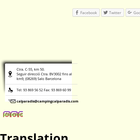
Facebook
Twitter
Goo
Ctra. C-55, km 50.
Seguir direcció Ctra. BV3002 fins al
km9, (08269) Salo Barcelona
Tel: 93 869 56 52 Fax: 93 869 60 99
calparadis@campingcalparadis.com
pinterest
Translation