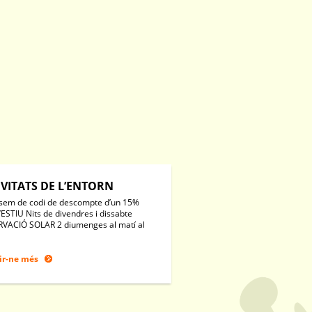
IVITATS DE L’ENTORN
sem de codi de descompte d’un 15%
’ESTIU Nits de divendres i dissabte
VACIÓ SOLAR 2 diumenges al matí al
ir-ne més