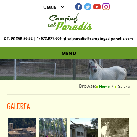
T. 93 869 56 52 |
673.977.606
calparadis@campingcalparadis.com
MENU
Browse:
Home
Galeria
GALERIA