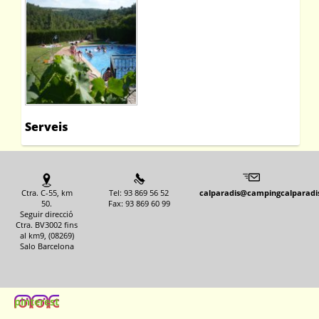
Serveis
Ctra. C-55, km
Tel: 93 869 56 52
calparadis@campingcalparadi
50.
Fax: 93 869 60 99
Seguir direcció
Ctra. BV3002 fins
al km9, (08269)
Salo Barcelona
pinterest