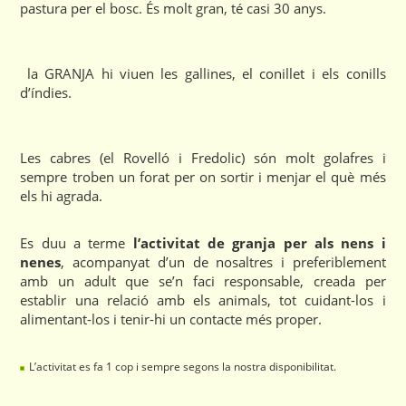
pastura per el bosc. És molt gran, té casi 30 anys.
la GRANJA hi viuen les gallines, el conillet i els conills
d’índies.
Les cabres (el Rovelló i Fredolic) són molt golafres i
sempre troben un forat per on sortir i menjar el què més
els hi agrada.
Es duu a terme
l’a
ctivitat de granja per als nens i
nenes
, acompanyat d’un de nosaltres i preferiblement
amb un adult que se’n faci responsable, creada per
establir una relació amb els animals, tot cuidant-los i
alimentant-los i tenir-hi un contacte més proper.
L’activitat es fa 1 cop i sempre segons la nostra disponibilitat.