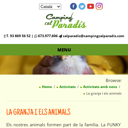
T. 93 869 56 52 |
673.977.606
calparadis@campingcalparadis.com
MENU
Browse:
Home
Activitats
Activitats amb nens
La granja i els animals
LA GRANJA I ELS ANIMALS
Els nostres animals formen part de la família. La FUNKY