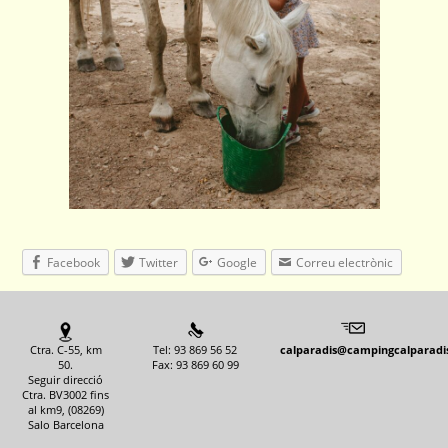
Facebook
Twitter
Google
Correu electrònic
Ctra. C-55, km
Tel: 93 869 56 52
calparadis@campingcalparadi
50.
Fax: 93 869 60 99
Seguir direcció
Ctra. BV3002 fins
al km9, (08269)
Salo Barcelona