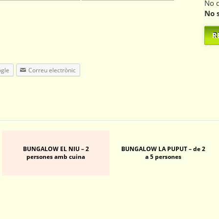
No 
No 
R
gle
Correu electrònic
BUNGALOW EL NIU – 2
BUNGALOW LA PUPUT – de 2
persones amb cuina
a 5 persones