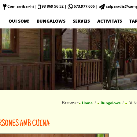
Com arribar-hi
|
93 869 56 52 |
673.977.606 |
calparadis@camp
QUI SOM!
BUNGALOWS
SERVEIS
ACTIVITATS
TAR
Browse:
Home
Bungalows
BUNG
ERSONES AMB CUINA