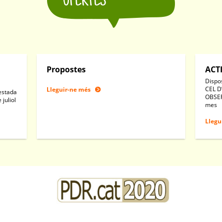
OFERTES
Propostes
ACT
Dispo
CEL D
Lleguir-ne més
(estada
OBSER
 juliol
mes
Llegu