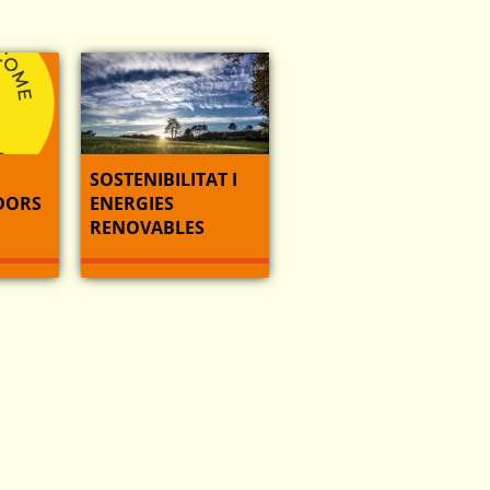
SOSTENIBILITAT I
DORS
ENERGIES
RENOVABLES