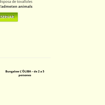
disposa de tovalloles
s’admeten animals
ESERVAR
Bungalow L’ÒLIBA – de 2 a 5
persones