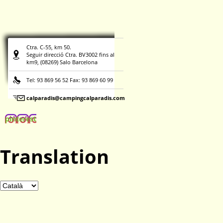
Ctra. C-55, km 50.
Seguir direcció Ctra. BV3002 fins al
km9, (08269) Salo Barcelona
Tel: 93 869 56 52 Fax: 93 869 60 99
calparadis@campingcalparadis.com
pinterest
Translation