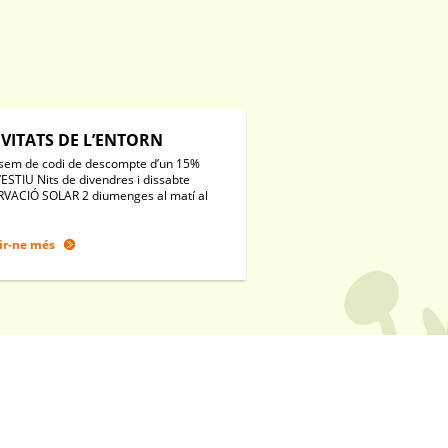
IVITATS DE L’ENTORN
sem de codi de descompte d’un 15%
’ESTIU Nits de divendres i dissabte
VACIÓ SOLAR 2 diumenges al matí al
ir-ne més