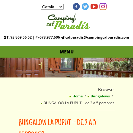
T. 93 869 56 52 |
673.977.606
calparadis@campingcalparadis.com
MENU
Browse:
Home
Bungalows
BUNGALOW LA PUPUT – de 2 a 5 persones
BUNGALOW LA PUPUT – DE 2 A 5