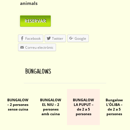
animals
RESERVAR
Facebook
Twitter
Google
Correu electrònic
BUNGALOWS
BUNGALOW
BUNGALOW
BUNGALOW
Bungalow
– 2 persones
EL NIU – 2
LA PUPUT –
L’ÒLIBA –
sense cuina
persones
de 2 a 5
de 2 a 5
amb cuina
persones
persones