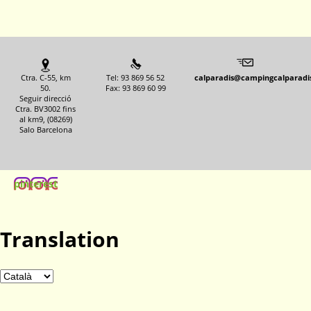
Ctra. C-55, km
Tel: 93 869 56 52
calparadis@campingcalparadi
50.
Fax: 93 869 60 99
Seguir direcció
Ctra. BV3002 fins
al km9, (08269)
Salo Barcelona
pinterest
Translation