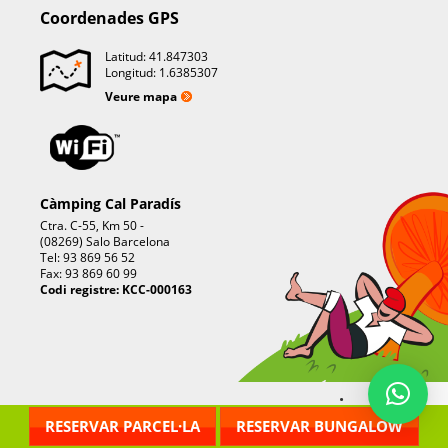
Coordenades GPS
Latitud: 41.847303
Longitud: 1.6385307
Veure mapa
Càmping Cal Paradís
Ctra. C-55, Km 50 -
(08269) Salo Barcelona
Tel: 93 869 56 52
Fax: 93 869 60 99
Codi registre: KCC-000163
.
RESERVAR PARCEL·LA
RESERVAR BUNGALOW