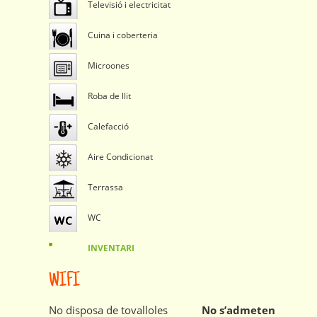
Televisió i electricitat
Cuina i coberteria
Microones
Roba de llit
Calefacció
Aire Condicionat
Terrassa
WC
INVENTARI
WIFI
No disposa de tovalloles
No s’admeten