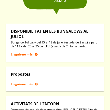
OFERTES
DISPONIBILITAT EN ELS BUNGALOWS AL
JULIOL
Bungalow l’òliba: – del 15 al 18 de juliol (estada de 2 nits) a partir
de 112 – del 20 al 25 de juliol (estada de 2 nits) a partir…
Lleguir-ne més
Propostes
Lleguir-ne més
ACTIVITATS DE L’ENTORN
Disposem de codi de descompte d’un 15% CEL D’ESTIU Nits de