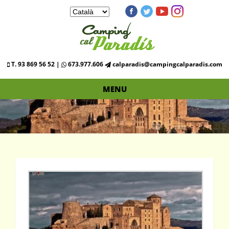
T. 93 869 56 52 |
673.977.606
calparadis@campingcalparadis.com
MENU