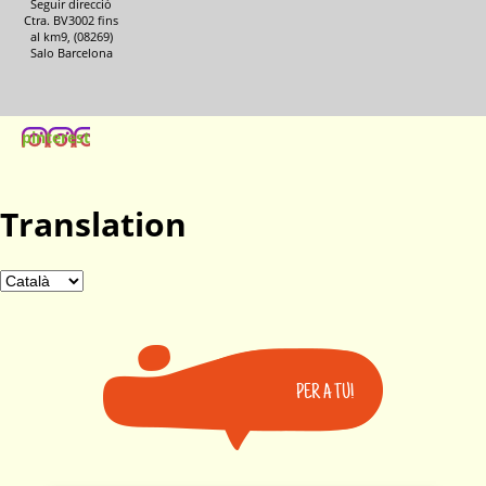
Seguir direcció
Ctra. BV3002 fins
al km9, (08269)
Salo Barcelona
pinterest
Translation
PER A TU!