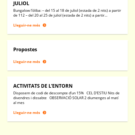
JULIOL
Bungalow l’òliba: – del 15 al 18 de juliol (estada de 2 nits) a partir
de 112 – del 20 al 25 de juliol (estada de 2 nits) a partir…
Lleguir-ne més
Propostes
Lleguir-ne més
ACTIVITATS DE L’ENTORN
Disposem de codi de descompte d’un 15% CEL D’ESTIU Nits de
divendres i dissabte OBSERVACIÓ SOLAR 2 diumenges al matí
al mes
Lleguir-ne més