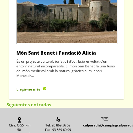
Món Sant Benet i Fundació Alicia
És un projecte cultural, turístic i d’oci. Està envoltat d’un
entorn natural incomparable. El món San Benet fa una fusió
del món medieval amb la natura, gràcies al milenari
Monestir…
Llegir-ne més
Siguientes entradas
Ctra. C-55, km
Tel: 93 869 56 52
calparadis@campingcalparadi
50.
Fax: 93 869 60 99