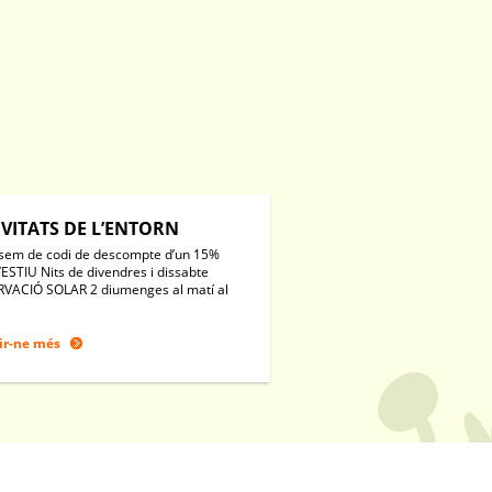
IVITATS DE L’ENTORN
sem de codi de descompte d’un 15%
’ESTIU Nits de divendres i dissabte
VACIÓ SOLAR 2 diumenges al matí al
ir-ne més