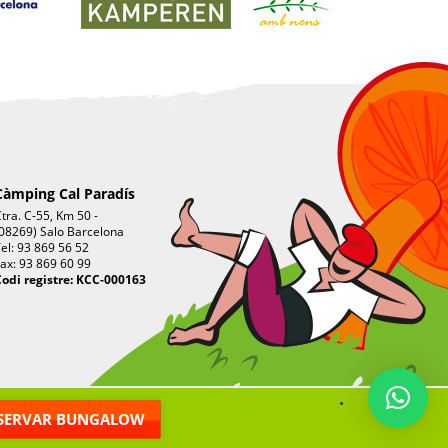
Càmping Cal Paradís
tra. C-55, Km 50 -
08269) Salo Barcelona
el: 93 869 56 52
ax: 93 869 60 99
odi registre: KCC-000163
.
SERVAR BUNGALOW