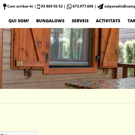
Com arribar-hi
|
93 869 56 52 |
673.977.606 |
calparadis@camp
QUI SOM!
BUNGALOWS
SERVEIS
ACTIVITATS
TAR