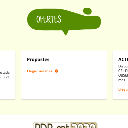
OFERTES
Propostes
ACT
Dispo
CEL D
Lleguir-ne més
(estada
OBSER
 juliol
mes
Llegu