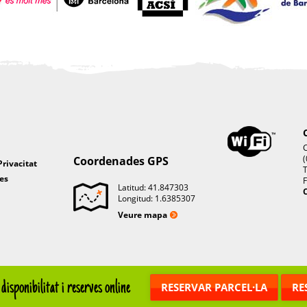
C
(
Coordenades GPS
Privacitat
T
es
F
Latitud: 41.847303
C
Longitud: 1.6385307
Veure mapa
disponibilitat i reserves online
RESERVAR PARCEL·LA
RE