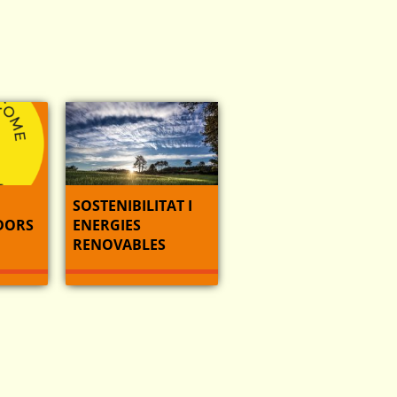
SOSTENIBILITAT I
DORS
ENERGIES
RENOVABLES