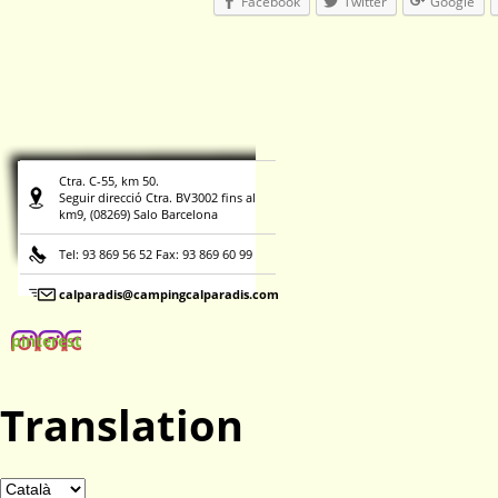
Facebook
Twitter
Google
Ctra. C-55, km 50.
Seguir direcció Ctra. BV3002 fins al
km9, (08269) Salo Barcelona
Tel: 93 869 56 52 Fax: 93 869 60 99
calparadis@campingcalparadis.com
pinterest
Translation