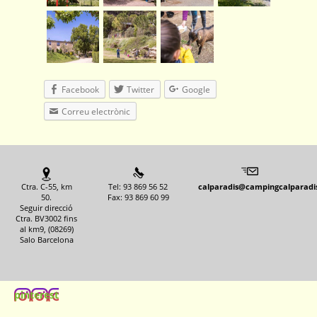
Facebook
Twitter
Google
Correu electrònic
Ctra. C-55, km
Tel: 93 869 56 52
calparadis@campingcalparadi
50.
Fax: 93 869 60 99
Seguir direcció
Ctra. BV3002 fins
al km9, (08269)
Salo Barcelona
pinterest