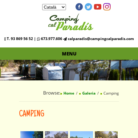
T. 93 869 56 52 |
673.977.606
calparadis@campingcalparadis.com
MENU
Browse:
Home
Galeria
Camping
CAMPING