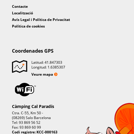
Contacte
Localització
Avís Legal i Política de Privacitat
Política de cookies
Coordenades GPS
Latitud: 41.847303
Longitud: 1.6385307
Veure mapa
Càmping Cal Paradís
Ctra. C-55, Km 50 -
(08269) Salo Barcelona
Tel: 93 869 56 52
Fax: 93 869 60 99
Codi registre: KCC-000163