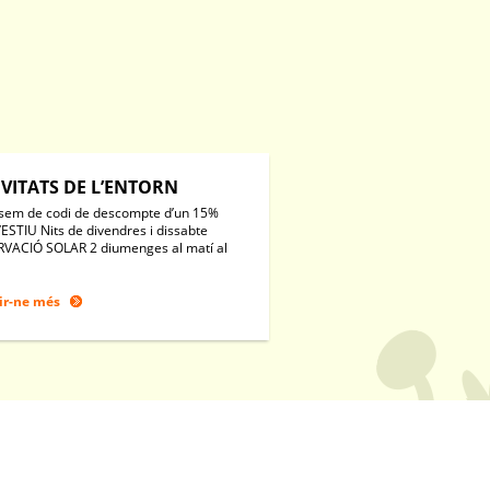
IVITATS DE L’ENTORN
sem de codi de descompte d’un 15%
’ESTIU Nits de divendres i dissabte
VACIÓ SOLAR 2 diumenges al matí al
ir-ne més