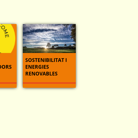
SOSTENIBILITAT I
DORS
ENERGIES
RENOVABLES