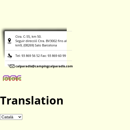
Ctra. C-55, km 50.
Seguir direcció Ctra. BV3002 fins al
km9, (08269) Salo Barcelona
Tel: 93 869 56 52 Fax: 93 869 60 99
calparadis@campingcalparadis.com
pinterest
Translation