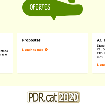
OFERTES
Propostes
ACT
Dispo
CEL D
Lleguir-ne més
(estada
OBSER
 juliol
mes
Llegu