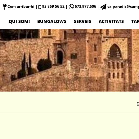
Com arribar-hi
|
93 869 56 52 |
673.977.606 |
calparadis@camp
QUI SOM!
BUNGALOWS
SERVEIS
ACTIVITATS
TAR
B