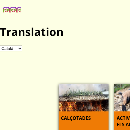
pinterest
Translation
CALÇOTADES
ACTIV
ELS 