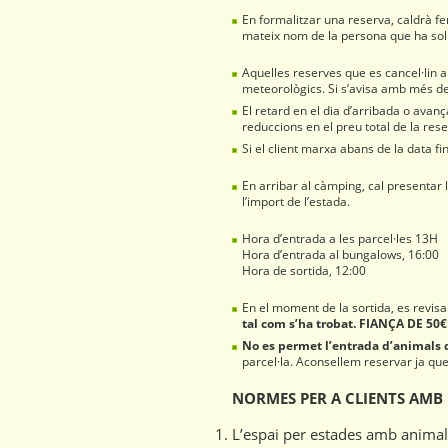
En formalitzar una reserva, caldrà fe
mateix nom de la persona que ha sol.li
Aquelles reserves que es cancel·lin 
meteorològics. Si s’avisa amb més de 
El retard en el dia d’arribada o ava
reduccions en el preu total de la res
Si el client marxa abans de la data fi
En arribar al càmping, cal presentar
l’import de l’estada.
Hora d’entrada a les parcel·les 13H
Hora d’entrada al bungalows, 16:00
Hora de sortida, 12:00
En el moment de la sortida, es revisa
tal com s’ha trobat. FIANÇA DE 50
No es permet l’entrada d’animals
parcel·la. Aconsellem reservar ja que 
NORMES PER A CLIENTS AMB
L’espai per estades amb animal