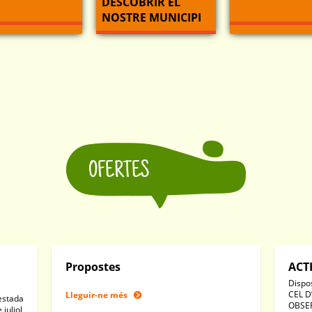
DESCOBRIR EL
NOSTRE MUNICIPI
OFERTES
Propostes
ACT
Dispo
CEL D
Lleguir-ne més
(estada
OBSER
 juliol