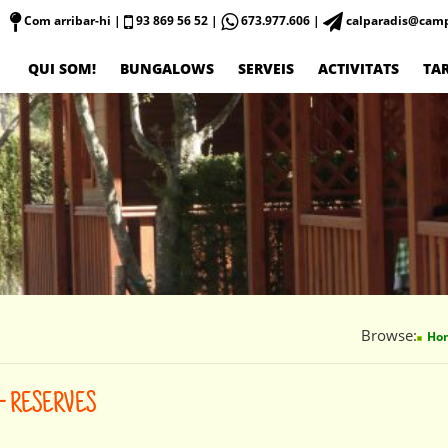
Com arribar-hi
|
93 869 56 52 |
673.977.606 |
calparadis@camp
QUI SOM!
BUNGALOWS
SERVEIS
ACTIVITATS
TAR
Browse:
Ho
– RESERVES