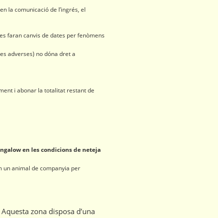
en la comunicació de l’ingrés, el
o es faran canvis de dates per fenòmens
ues adverses) no dóna dret a
ent i abonar la totalitat restant de
ungalow en les condicions de neteja
em un animal de companyia per
. Aquesta zona disposa d’una