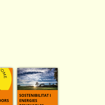
SOSTENIBILITAT I
DORS
ENERGIES