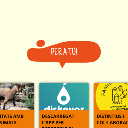
PER A TU!
ITATS AMB
DESCARREGAT
DISTINTIUS I
ANIMALS
L'APP PER
COL·LABORA