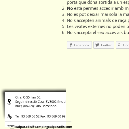
porta que dóna sortida a un es
No
està permès accedir amb 
No es pot deixar mai sola la ma
No s’accepten animals de raça 
Les visites externes no poden 
No s’accepta el seu accés als b
Facebook
Twitter
Goo
Ctra. C-55, km 50.
Seguir direcció Ctra. BV3002 fins al
km9, (08269) Salo Barcelona
Tel: 93 869 56 52 Fax: 93 869 60 99
calparadis@campingcalparadis.com