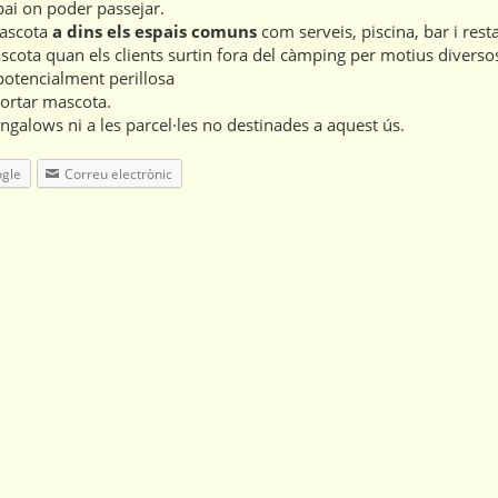
pai on poder passejar.
mascota
a dins els espais comuns
com serveis, piscina, bar i res
scota quan els clients surtin fora del càmping per motius divers
potencialment perillosa
portar mascota.
ungalows ni a les parcel·les no destinades a aquest ús.
gle
Correu electrònic