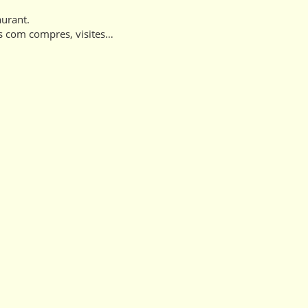
taurant.
os com compres, visites…