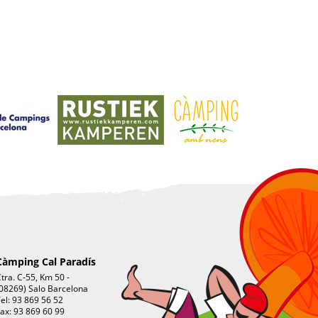
Càmping Cal Paradís
tra. C-55, Km 50 -
08269) Salo Barcelona
el: 93 869 56 52
ax: 93 869 60 99