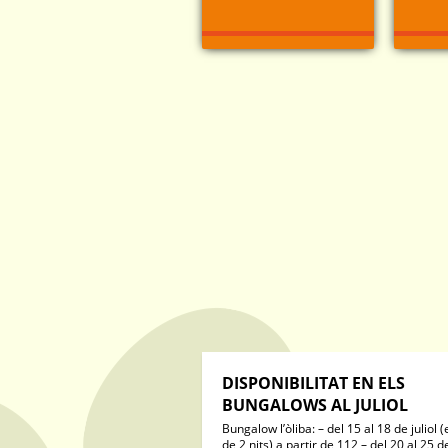
DISPONIBILITAT EN ELS
BUNGALOWS AL JULIOL
Bungalow l’òliba: – del 15 al 18 de juliol 
de 2 nits) a partir de 112 – del 20 al 25 de