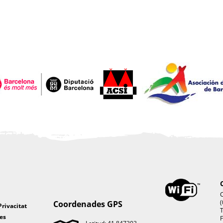
C
(
Coordenades GPS
Privacitat
T
es
F