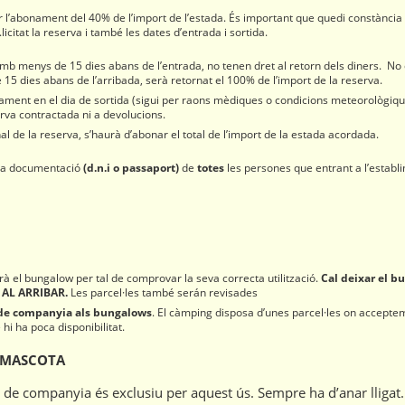
r l’abonament del 40% de l’import de l’estada. És important que quedi constància 
citat la reserva i també les dates d’entrada i sortida.
amb menys de 15 dies abans de l’entrada, no tenen dret al retorn dels diners. N
15 dies abans de l’arribada, serà retornat el 100% de l’import de la reserva.
nçament en el dia de sortida (sigui per raons mèdiques o condicions meteorològiq
erva contractada ni a devolucions.
nal de la reserva, s’haurà d’abonar el total de l’import de la estada acordada.
 la documentació
(d.n.i o passaport)
de
totes
les persones que entrant a l’establim
rà el bungalow per tal de comprovar la seva correcta utilització.
Cal deixar el b
€ AL ARRIBAR.
Les parcel·les també serán revisades
 de companyia als bungalows
. El càmping disposa d’unes parcel·les on accept
hi ha poca disponibilitat.
 MASCOTA
 de companyia és exclusiu per aquest ús. Sempre ha d’anar lligat