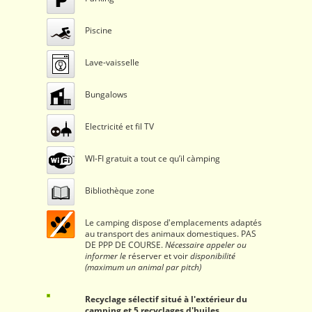
Piscine
Lave-vaisselle
Bungalows
Electricité et fil TV
WI-FI gratuit a tout ce qu’il càmping
Bibliothèque zone
Le camping dispose d'emplacements adaptés
au transport des animaux domestiques. PAS
DE PPP DE COURSE.
Nécessaire
appeler ou
informer le
réserver et voir
disponibilité
(maximum un animal par pitch)
Recyclage sélectif situé à l'extérieur du
camping et 5 recyclages d'huiles