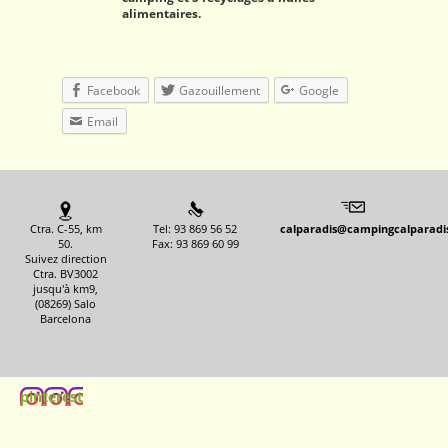
alimentaires.
Facebook
Gazouillement
Google
Email
Ctra. C-55, km
Tel: 93 869 56 52
calparadis@campingcalparadi
50.
Fax: 93 869 60 99
Suivez direction
Ctra. BV3002
jusqu'à km9,
(08269) Salo
Barcelona
pinterest