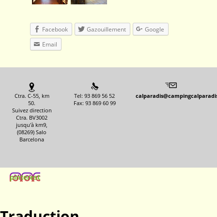
Facebook
Gazouillement
Google
Email
Ctra. C-55, km
Tel: 93 869 56 52
calparadis@campingcalparadi
50.
Fax: 93 869 60 99
Suivez direction
Ctra. BV3002
jusqu'à km9,
(08269) Salo
Barcelona
pinterest
Traduction