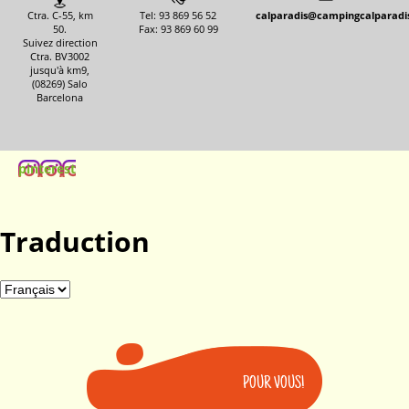
Ctra. C-55, km
Tel: 93 869 56 52
calparadis@campingcalparadi
50.
Fax: 93 869 60 99
Suivez direction
Ctra. BV3002
jusqu'à km9,
(08269) Salo
Barcelona
pinterest
Traduction
POUR VOUS!