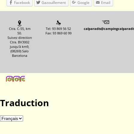
Facebook
Gazouillement
Google
Email
Ctra. C-55, km
Tel: 93 869 56 52
calparadis@campingcalparadi
50.
Fax: 93 869 60 99
Suivez direction
Ctra. BV3002
jusqu'à km9,
(08269) Salo
Barcelona
pinterest
Traduction