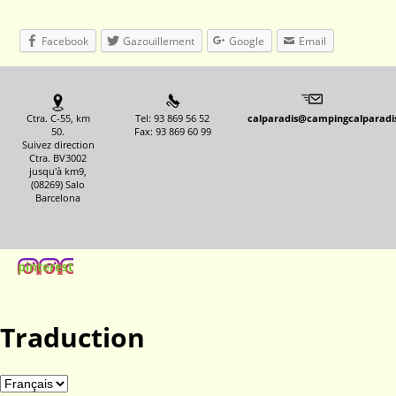
Facebook
Gazouillement
Google
Email
Ctra. C-55, km
Tel: 93 869 56 52
calparadis@campingcalparadi
50.
Fax: 93 869 60 99
Suivez direction
Ctra. BV3002
jusqu'à km9,
(08269) Salo
Barcelona
pinterest
Traduction