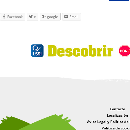
Facebook
x
google
Email
Contacto
Localización
Aviso Legal y Política de
Política de cooki