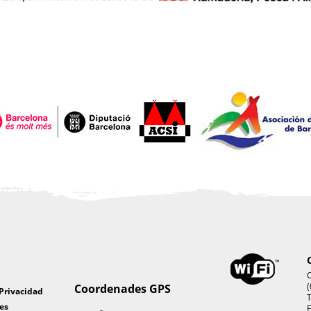
C
(
Coordenades GPS
 Privacidad
T
es
F