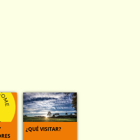
Y
¿QUÉ VISITAR?
RES