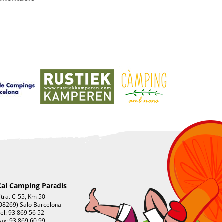
Cal Camping Paradis
tra. C-55, Km 50 -
08269) Salo Barcelona
el: 93 869 56 52
ax: 93 869 60 99