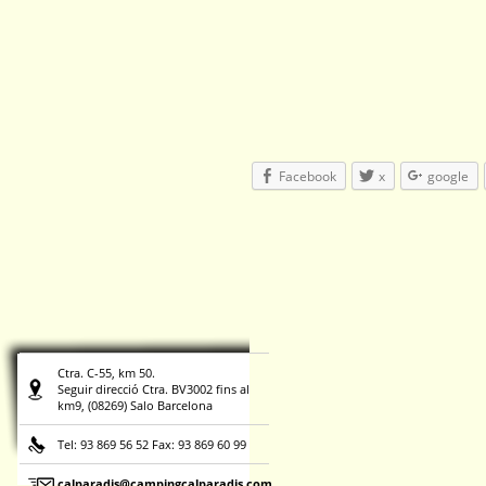
Facebook
x
google
Ctra. C-55, km 50.
Seguir direcció Ctra. BV3002 fins al
km9, (08269) Salo Barcelona
Tel: 93 869 56 52 Fax: 93 869 60 99
calparadis@campingcalparadis.com