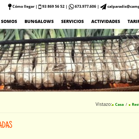
Cómo llegar
|
93 869 56 52 |
673.977.606 |
calparadis@camp
 SOMOS
BUNGALOWS
SERVICIOS
ACTIVIDADES
TARI
Vistazo:
Casa
Res
ADAS