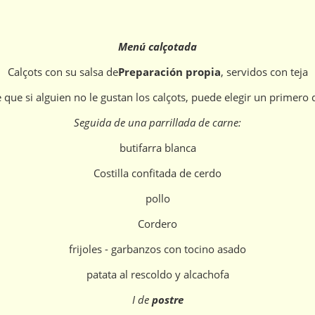
Menú calçotada
Calçots con su salsa de
Preparación propia
, servidos con teja
e que si alguien no le gustan los calçots, puede elegir un primero d
Seguida de una parrillada de carne:
butifarra blanca
Costilla confitada de cerdo
pollo
Cordero
frijoles - garbanzos con tocino asado
patata al rescoldo y alcachofa
I de
postre