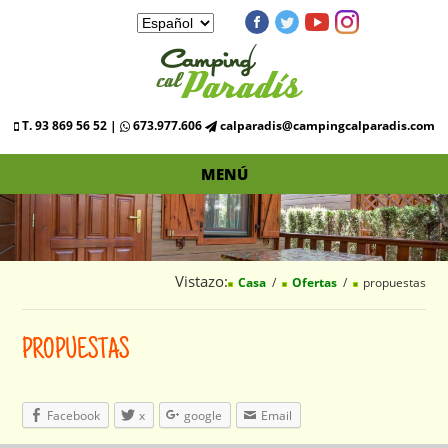
T. 93 869 56 52 |
673.977.606
calparadis@campingcalparadis.com
MENÚ
Vistazo:
Casa
Ofertas
propuestas
PROPUESTAS
Facebook
x
google
Email