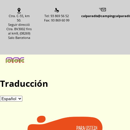
Ctra. C-55, km
Tel: 93 869 56 52
calparadis@campingcalparadi
50.
Fax: 93 869 60 99
Seguir direcció
Ctra. BV3002 fins
al km9, (08269)
Salo Barcelona
pinterest
Traducción
PARA USTED!