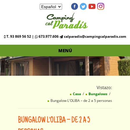
T. 93 869 56 52 |
673.977.606
calparadis@campingcalparadis.com
MENÚ
Vistazo:
Casa
Bungalows
Bungalow L'OLIBA – de 2 a 5 personas
BUNGALOW L'OLIBA – DE 2 A 5