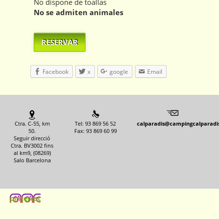
No dispone de toallas
No se admiten animales
RESERVAR
Facebook
x
google
Email
Ctra. C-55, km
Tel: 93 869 56 52
calparadis@campingcalparadi
50.
Fax: 93 869 60 99
Seguir direcció
Ctra. BV3002 fins
al km9, (08269)
Salo Barcelona
pinterest